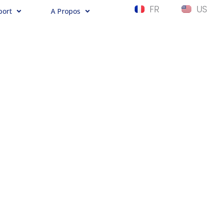
FR
US
port
A Propos