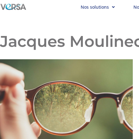
Nos solutions
No
Aller
au
contenu
Jacques Mouline