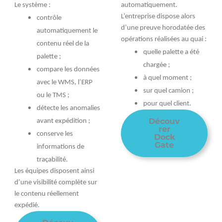
Le système :
automatiquement.
L’entreprise dispose alors
contrôle
d’une preuve horodatée des
automatiquement le
opérations réalisées au quai :
contenu réel de la
quelle palette a été
palette ;
chargée ;
compare les données
à quel moment ;
avec le WMS, l’ERP
sur quel camion ;
ou le TMS ;
pour quel client.
détecte les anomalies
Découv
avant expédition ;
rer
conserve les
Dock
Gate
informations de
traçabilité.
Les équipes disposent ainsi
d’une visibilité complète sur
le contenu réellement
expédié.