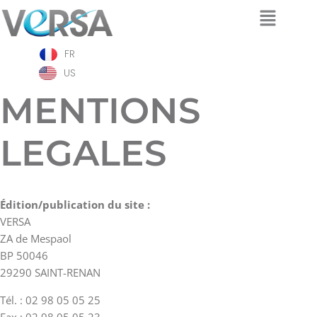
Aller
FR
au
contenu
US
MENTIONS
LEGALES
Édition/publication du site :
VERSA
ZA de Mespaol
BP 50046
29290 SAINT-RENAN
Tél. : 02 98 05 05 25