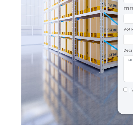
TEL
Votr
Décr
J