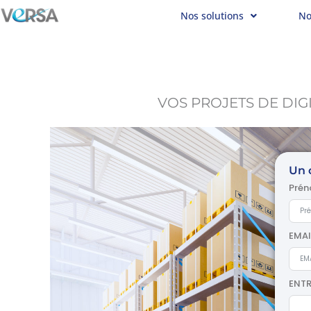
Nos solutions
No
Aller
au
contenu
VOS PROJETS DE DIG
Un c
Pré
EMAI
ENTR