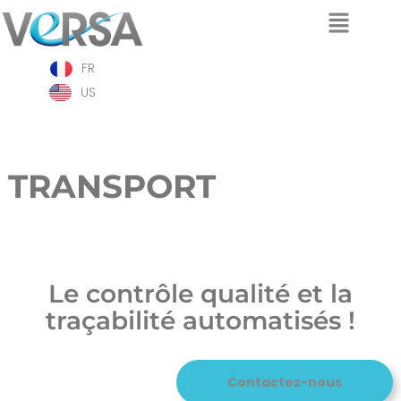
Aller
FR
au
contenu
US
TRANSPORT
Le contrôle qualité et la
traçabilité automatisés !
Contactez-nous