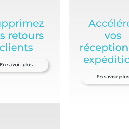
upprimez
Accélér
s retours
vos
clients
réception
expéditi
En savoir plus
En savoir plu