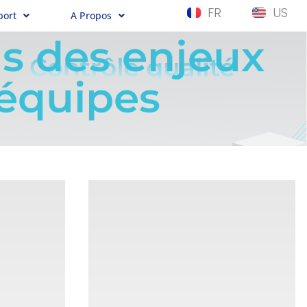
FR
US
port
A Propos
s des enjeux
 équipes