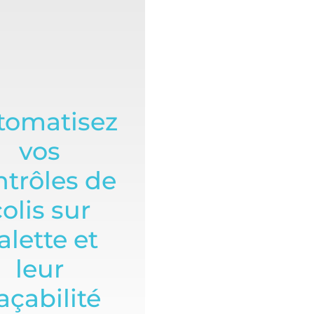
tomatisez
vos
ntrôles de
olis sur
alette et
leur
açabilité