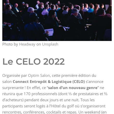
Photo by
Headway
on
Unsplash
Le CELO 2022
Organisée par
Optim Salon
, cette première édition du
salon
Connect Entrepôt & Logistique (CELO)
s’annonce
surprenante ! En effet, ce “
salon d’un nouveau genre
” ne
réunira que 170 professionnels (dont ⅓ de prestataires et ⅔
d’acheteurs) pendant deux jours et une nuit. Tous les
participants seront logés à l’Hôtel du golf où s’organiseront
rencontres, conférences, cocktails et repas. Un weekend (en