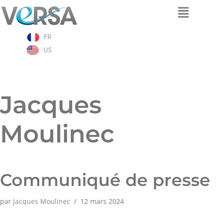
Aller
FR
au
contenu
US
Jacques
Moulinec
Communiqué de presse
par
Jacques Moulinec
12 mars 2024