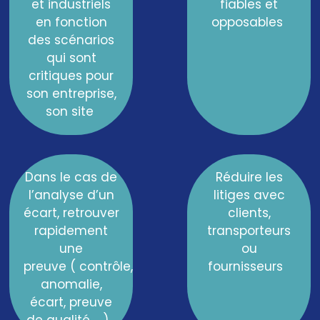
et industriels
fiables et
en fonction
opposables
des scéna
rios
qui sont
critiques pour
son entreprise,
son site
Dans le cas de
Réduire les
l’analyse d’un
litiges
avec
écart,
r
etrouver
clients,
rapidement
transporteurs
une
ou
preuve
(
contrôle
,
fournisseurs
anomalie
,
écart,
preuve