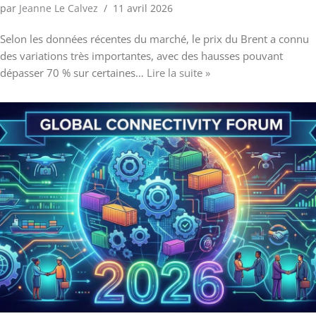
par
Jeanne Le Calvez
11 avril 2026
Selon les données récentes du marché, le prix du Brent a connu
des variations très importantes, avec des hausses pouvant
dépasser 70 % sur certaines…
Lire la suite »